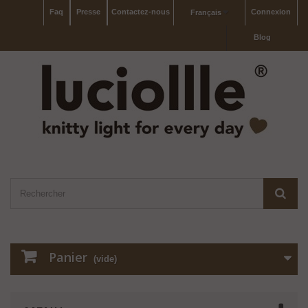
Faq
Presse
Contactez-nous
Connexion
Français
Blog
Panier
(vide)