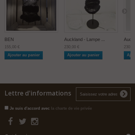
BEN
Auckland - Lampe ...
Auckl
155,00 €
230,00 €
230,0
Ajouter au panier
Ajouter au panier
Ajou
Lettre d'informations
Je suis d'accord avec
la charte de vie privée