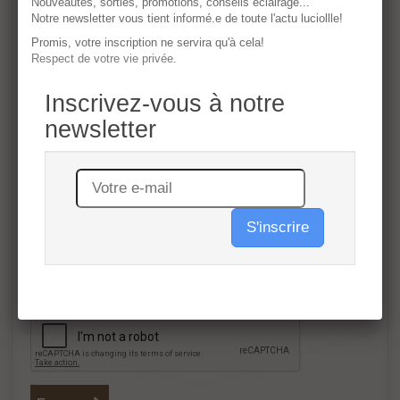
Joindre un fichier
Nouveautés, sorties, promotions, conseils éclairage...
Notre newsletter vous tient informé.e de toute l'actu luciollle!
Promis, votre inscription ne servira qu'à cela!
Message
Respect de votre vie privée
.
Inscrivez-vous à notre
newsletter
S'inscrire