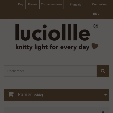
Faq
Presse
Contactez-nous
Connexion
Français
Blog
Panier
(vide)