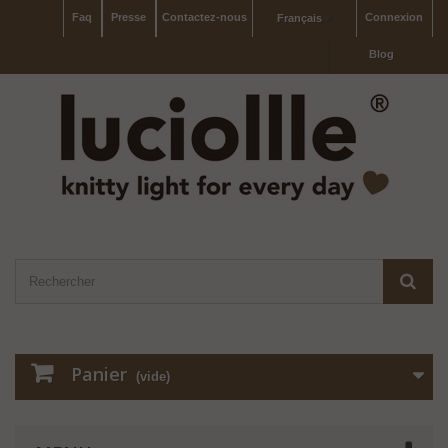
Faq
Presse
Contactez-nous
Connexion
Français
Blog
Panier
(vide)