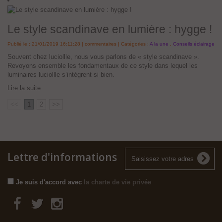
Le style scandinave en lumière : hygge !
Publié le : 21/01/2019 16:11:28 |
commentaires | Catégories :
A la une
,
Conseils éclairage
Souvent chez luciollle, nous vous parlons de « style scandinave ».
Revoyons ensemble les fondamentaux de ce style dans lequel les
luminaires luciollle s’intègrent si bien.
Lire la suite
<<
1
2
>>
Lettre d'informations
Je suis d'accord avec
la charte de vie privée