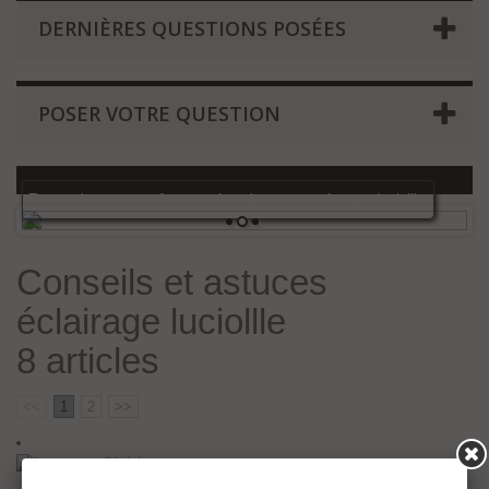
DERNIÈRES QUESTIONS POSÉES
POSER VOTRE QUESTION
Economiser sur vos factures énergie avec ces lampes luciollle
1
2
3
Conseils et astuces
éclairage luciollle
8 articles
<<
1
2
>>