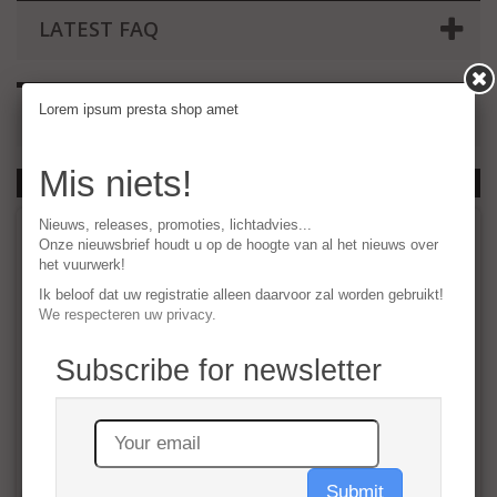
LATEST FAQ
Lorem ipsum presta shop amet
SEARCH IN FAQ
Mis niets!
Nieuws, releases, promoties, lichtadvies...
1
2
3
Onze nieuwsbrief houdt u op de hoogte van al het nieuws over
het vuurwerk!
luciollle: Officieel Belgisch ambacht
Ik beloof dat uw registratie alleen daarvoor zal worden gebruikt!
We respecteren uw privacy.
3 articles
Subscribe for newsletter
luciollle: Officieel Belgisch ambacht
Submit