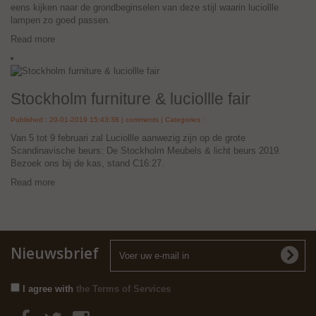
Scandinavische beurs: De Stockholm Meubels & licht beurs 2019.
Bezoek ons bij de kas, stand C16:27.
Read more
Nieuwsbrief
I agree with
the Terms of Services
Categorieën
Informatie
Mijn account