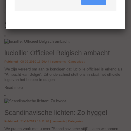
Published : 08-06-2019 16:50:44 |
comments | Categories :
,
We zijn vereerd om aan te kondigen dat luciollle officieel is erkend als
"Ambacht van België”. Dit onderscheid stelt ons in staat het officiële
logo van het beroep te dragen.
Read more
Scandinavische lichten: Zo hygge!
Published : 21-01-2019 16:11:28 |
comments | Categories :
,
We praten vaak met u over "Scandinavische stijl”. Laten we samen
eens kijken naar de grondbeginselen van deze stijl waarin luciollle
lampen zo goed passen.
Read more
Stockholm furniture & luciollle fair
Published : 20-01-2019 15:43:38 |
comments | Categories :
Van 5 tot 9 februari zal Luciollle aanwezig zijn op de grote