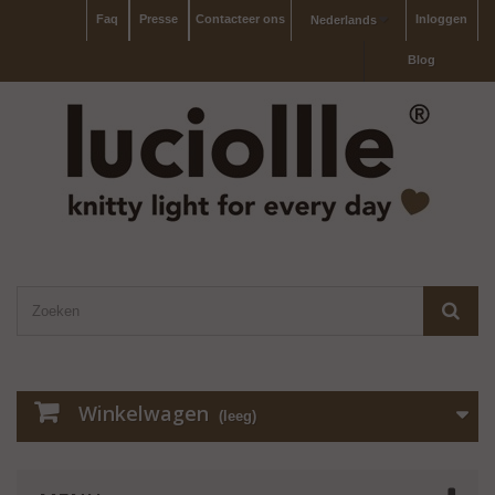
Faq
Presse
Contacteer ons
Inloggen
Nederlands
Blog
Winkelwagen
(leeg)